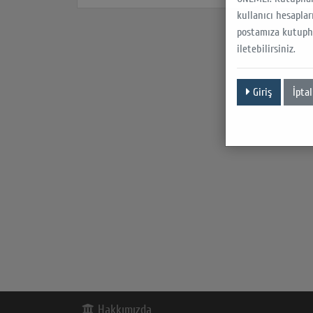
kullanıcı hesaplar
postamıza kutupha
iletebilirsiniz.
Giriş
İptal
Hakkımızda