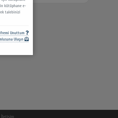
için kütüphane e-
ek talebinizi
ress
sı
ifremi Unuttum
mlusuna Ulaşın
İletişim