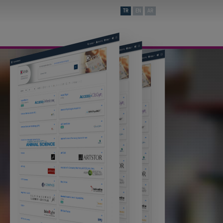
TR
EN
AR