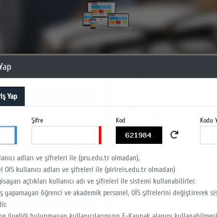
Yap
 Çok Kullanılan Kaynaklar
Duyuru
Clarivate Ağustos webinar
iş Yap
l Keşif Aracı
programı
era
30 Temmuz 2026 Perşembe
Şifre
Kod
Kodu Y
log Tarama
Literatür Taramasında Yapay Ze
nce Direct
Desteği: ProQuest Dissertations
 of Science-WOS
Thes...
anıcı adları ve şifreleri ile (pru.edu.tr olmadan),
l Online Kütüphane
Tübitak ULAKBİM – Springer
OIS kullanıcı adları ve şifreleri ile (pirireis.edu.tr olmadan)
albank
Nature Açık Erişim Anlaşması 20
isayarı açtıkları kullanıcı adı ve şifreleri ile sistemi kullanabilirler.
O eBook Academic Collectio
WEBINAR 4 📣
iş yapamayan öğrenci ve akademik personel, OİS şifrelerini değiştirerek si
cademy
24 Nisan 2026 Cuma
ir.
TÜBİTAK - ULAKBİM ve Springer
 üyeliği bulunmayan kullanıcılarımızın E-Kaynak alanını kullanabilmes