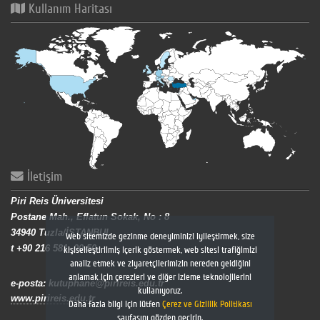
Kullanım Haritası
İletişim
Piri Reis Üniversitesi
Postane Mah., Eflatun Sokak, No : 8
34940 Tuzla/İSTANBUL
Web sitemizde gezinme deneyiminizi iyileştirmek, size
t +90 216 581- 00-50
kişiselleştirilmiş içerik göstermek, web sitesi trafiğimizi
analiz etmek ve ziyaretçilerimizin nereden geldiğini
anlamak için çerezleri ve diğer izleme teknolojilerini
e-posta: kutuphane@pirireis.edu.tr
kullanıyoruz.
www.pirireis.edu.tr
Daha fazla bilgi için lütfen
Çerez ve Gizlilik Politikası
sayfasını gözden geçirin.