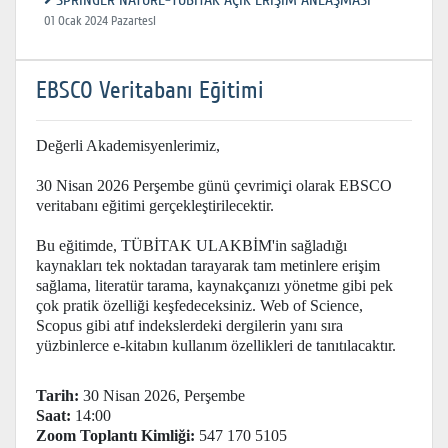
SPRINGER NATURE-TÜBİTAK AÇIK ERİŞİM ANLAŞMASI
01 Ocak 2024 Pazartesi
EBSCO Veritabanı Eğitimi
Değerli Akademisyenlerimiz,
30 Nisan 2026 Perşembe günü çevrimiçi olarak EBSCO
veritabanı eğitimi gerçekleştirilecektir.
Bu eğitimde, TÜBİTAK ULAKBİM'in sağladığı
kaynakları tek noktadan tarayarak tam metinlere erişim
sağlama, literatür tarama, kaynakçanızı yönetme gibi pek
çok pratik özelliği keşfedeceksiniz. Web of Science,
Scopus gibi atıf indekslerdeki dergilerin yanı sıra
yüzbinlerce e-kitabın kullanım özellikleri de tanıtılacaktır.
Tarih:
30 Nisan 2026, Perşembe
Saat:
14:00
Zoom Toplantı Kimliği:
547 170 5105