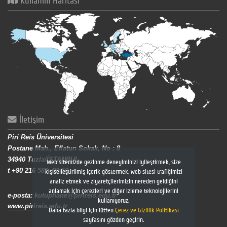
Kullanım Haritası
İletişim
Piri Reis Üniversitesi
Postane Mah., Eflatun Sokak, No : 8
34940 Tuzla/İSTANBUL
Web sitemizde gezinme deneyiminizi iyileştirmek, size
t +90 216 581- 00-50
kişiselleştirilmiş içerik göstermek, web sitesi trafiğimizi
analiz etmek ve ziyaretçilerimizin nereden geldiğini
anlamak için çerezleri ve diğer izleme teknolojilerini
e-posta: kutuphane@pirireis.edu.tr
kullanıyoruz.
www.pirireis.edu.tr
Daha fazla bilgi için lütfen
Çerez ve Gizlilik Politikası
sayfasını gözden geçirin.