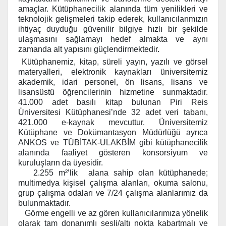
amaçlar. Kütüphanecilik alanında tüm yenilikleri ve
teknolojik gelişmeleri takip ederek, kullanıcılarımızın
ihtiyaç duyduğu güvenilir bilgiye hızlı bir şekilde
ulaşmasını sağlamayı hedef almakta ve aynı
zamanda alt yapısını güçlendirmektedir.
Kütüphanemiz, kitap, süreli yayın, yazılı ve görsel
materyalleri, elektronik kaynakları üniversitemiz
akademik, idari personel, ön lisans, lisans ve
lisansüstü öğrencilerinin hizmetine sunmaktadır.
41
.000 adet basılı kitap bulunan Piri Reis
Üniversitesi Kütüphanesi’nde 32 adet veri tabanı,
421.000 e-kaynak mevcuttur.
Üniversitemiz
Kütüphane ve Dokümantasyon Müdürlüğü ayrıca
ANKOS ve TÜBİTAK-ULAKBİM gibi kütüphanecilik
alanında faaliyet gösteren konsorsiyum ve
kuruluşların da üyesidir.
2.255 m²’lik alana sahip olan kütüphanede;
multimedya kişisel çalışma alanları, okuma salonu,
grup çalışma odaları ve 7/24 çalışma alanlarımız da
bulunmaktadır.
Görme engelli ve az gören kullanıcılarımıza yönelik
olarak tam donanımlı sesli/altı nokta kabartmalı ve