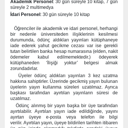
Akademik Personel
: 30 gün süreyle 10 kitap, 7 gün
süreyle 2 multimedya
İdari Personel
: 30 gün süreyle 10 kitap
Öğrenciler ile akademik ve idari personel, herhangi
bir nedenle üniversiteden ilişiklerinin kesilmesi
durumunda, ödünç aldıkları yayınları kütüphaneye
iade ederek yahut gecikme cezası var ise gerekli
tutarı belirtilen banka hesap numarasına (elden, nakit
ödemeler kabul edilmemektedir.) ödeyerek
kütüphaneden ‘İlişiği yoktur’ belgesi almak
zorundadırlar.
Üyeler ödünç aldıkları yayınları 3 kez uzatma
hakkına sahiptirler. Üzerinde gecikmiş yayın bulunan
üyelerin yayın kullanma süreleri uzatılmaz. Ayrıca
başkası tarafından ayırtılan yayınların süresi de
uzatılmaz.
Ödünç alınmış bir yayın başka bir üye tarafından
ayırtılabilir. Ayırtılan yayın iade edildiğinde, yayını
ayırtan üyeye e-posta veya telefon ile bilgi
verilir.
Ayırtılan yayın, üyeye bildirilen tarihten itibaren