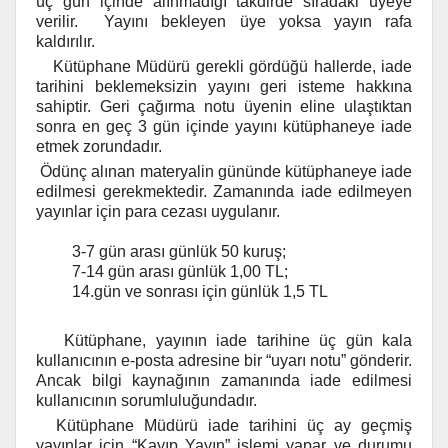
üç gün içinde alınmadığı takdirde sıradaki üyeye
verilir. Yayını bekleyen üye yoksa yayın rafa
kaldırılır.
Kütüphane Müdürü gerekli gördüğü hallerde, iade
tarihini beklemeksizin yayını geri isteme hakkına
sahiptir. Geri çağırma notu üyenin eline ulaştıktan
sonra en geç 3 gün içinde yayını kütüphaneye iade
etmek zorundadır.
Ödünç alınan materyalin gününde kütüphaneye iade
edilmesi gerekmektedir. Zamanında iade edilmeyen
yayınlar için para cezası uygulanır.
3-7 gün arası günlük 50 kuruş;
7-14 gün arası günlük 1,00 TL;
14.gün ve sonrası için günlük 1,5 TL
Kütüphane, yayının iade tarihine üç gün kala
kullanıcının e-posta adresine bir “uyarı notu” gönderir.
Ancak bilgi kaynağının zamanında iade edilmesi
kullanıcının sorumluluğundadır.
Kütüphane Müdürü iade tarihini üç ay geçmiş
yayınlar için “Kayıp Yayın” işlemi yapar ve durumu