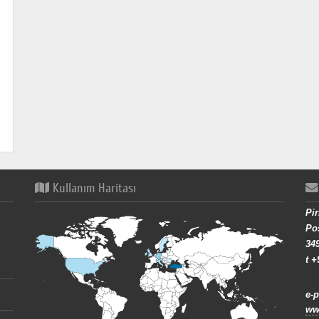
Kullanım Haritası
Pir
Pos
34
t +
e-p
www