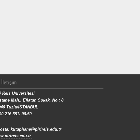
İletişim
i Reis Üniversitesi
tane Mah., Eflatun Sokak, No : 8
940 Tuzla/İSTANBUL
90 216 581- 00-50
osta: kutuphane@pirireis.edu.tr
.pirireis.edu.tr